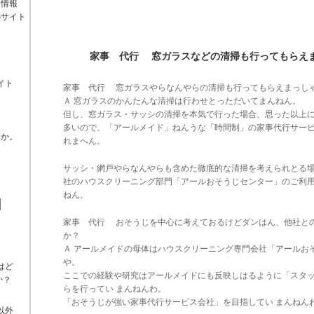
る情報
のサイト
家事 代行 窓ガラスなどの清掃も行ってもらえ
イト
家事 代行 窓ガラスやらなんやらの清掃も行ってもらえまっし
Ａ 窓ガラスのかんたんな清掃は行わせとっただいてまんねん。
但し、窓ガラス・サッシの清掃を本気で行った場合、思った以上
多いので、「アールメイド」ねんうな「時間制」の家事代行サー
すか。
れまへん。
サッシ・網戸やらなんやらも含めた徹底的な清掃を考えられとる
社のハウスクリーニング部門「アールおそうじセンター」のご利
ねん。
家事 代行 おそうじを中心に考えておるけどダンはん、他社と
か？
Ａ アールメイドの母体はハウスクリーニング専門会社「アールお
や。
はど
ここでの経験や研究はアールメイドにも反映しはるように「スタ
か？
らを行ってい まんねんわ。
「おそうじが強い家事代行サービス会社」を目指してい まんねん
以外