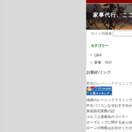
家事代行、こ
サイト内検索
カテゴリー
Q&A
家事 代行
お勧めリンク
新宿のレーシッククリニッ
池袋のレーシッククリニッ
中古パソコンなぜおすすめ
美容脱毛実際の話
ゴルフ上達最短のコース！
ローズヒップに関するあら
ローンの情報はお任せくだ