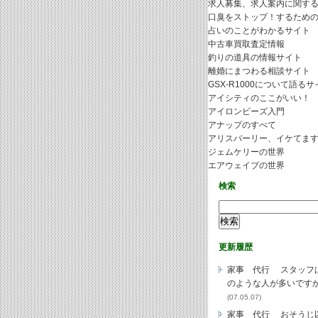
求人募集、求人案内に関す
口臭をストップ！するため
占いのことがわかるサイト
中古車買取査定情報
釣りの道具の情報サイト
離婚にまつわる相談サイト
GSX-R1000について語るサ
アイシティのここがいい！
アイロンビーズ入門
アナップのすべて
アリスバーリー、イケてま
ジェムケリーの世界
エアウェイブの世界
検索
更新履歴
家事 代行 スタッフ
のような人が多いです
(07.05.07)
家事 代行 おそうじ