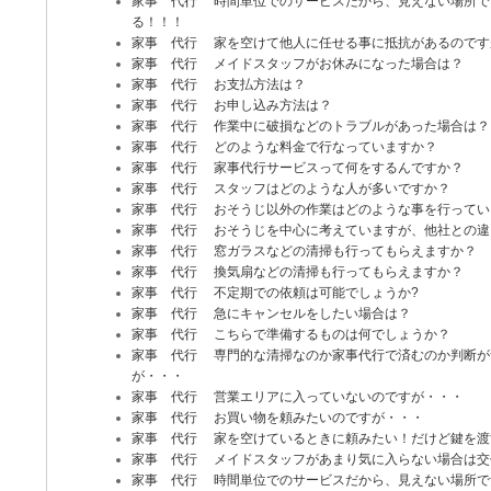
家事 代行 時間単位でのサービスだから、見えない場所で
る！！！
家事 代行 家を空けて他人に任せる事に抵抗があるのです
家事 代行 メイドスタッフがお休みになった場合は？
家事 代行 お支払方法は？
家事 代行 お申し込み方法は？
家事 代行 作業中に破損などのトラブルがあった場合は？
家事 代行 どのような料金で行なっていますか？
家事 代行 家事代行サービスって何をするんですか？
家事 代行 スタッフはどのような人が多いですか？
家事 代行 おそうじ以外の作業はどのような事を行ってい
家事 代行 おそうじを中心に考えていますが、他社との違
家事 代行 窓ガラスなどの清掃も行ってもらえますか？
家事 代行 換気扇などの清掃も行ってもらえますか？
家事 代行 不定期での依頼は可能でしょうか?
家事 代行 急にキャンセルをしたい場合は？
家事 代行 こちらで準備するものは何でしょうか？
家事 代行 専門的な清掃なのか家事代行で済むのか判断が
が・・・
家事 代行 営業エリアに入っていないのですが・・・
家事 代行 お買い物を頼みたいのですが・・・
家事 代行 家を空けているときに頼みたい！だけど鍵を渡
家事 代行 メイドスタッフがあまり気に入らない場合は交
家事 代行 時間単位でのサービスだから、見えない場所で