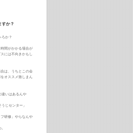
ますか？
ゃろか？
に時間がかかる場合が
ビスには不向きかもし
場合は、うちとこの会
用をオススメ致しまん
の違いはあるんや
そうじセンター」
ッフ研修」やらなんや
わ。