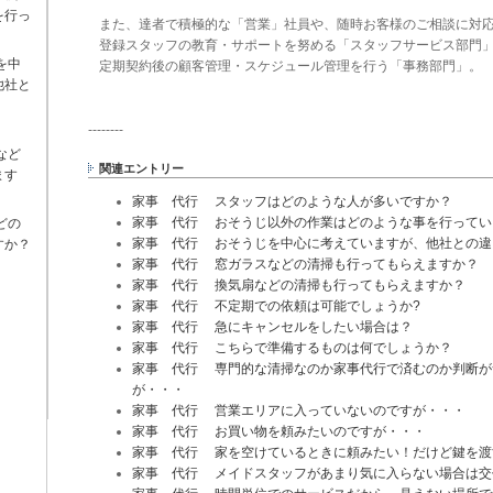
を行っ
また、達者で積極的な「営業」社員や、随時お客様のご相談に対
登録スタッフの教育・サポートを努める「スタッフサービス部門
を中
定期契約後の顧客管理・スケジュール管理を行う「事務部門」。
他社と
--------
など
関連エントリー
ます
家事 代行 スタッフはどのような人が多いですか？
家事 代行 おそうじ以外の作業はどのような事を行ってい
どの
家事 代行 おそうじを中心に考えていますが、他社との違
すか？
家事 代行 窓ガラスなどの清掃も行ってもらえますか？
家事 代行 換気扇などの清掃も行ってもらえますか？
家事 代行 不定期での依頼は可能でしょうか?
家事 代行 急にキャンセルをしたい場合は？
家事 代行 こちらで準備するものは何でしょうか？
家事 代行 専門的な清掃なのか家事代行で済むのか判断が
が・・・
家事 代行 営業エリアに入っていないのですが・・・
家事 代行 お買い物を頼みたいのですが・・・
家事 代行 家を空けているときに頼みたい！だけど鍵を渡
家事 代行 メイドスタッフがあまり気に入らない場合は交