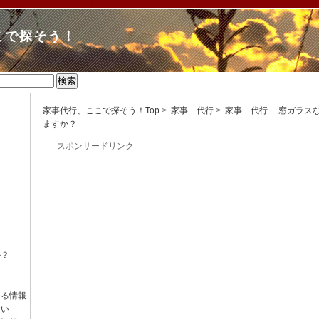
こで探そう！
家事代行、ここで探そう！Top
>
家事 代行
>
家事 代行 窓ガラス
ますか？
スポンサードリンク
ク
ク
か？
ゆる情報
さい